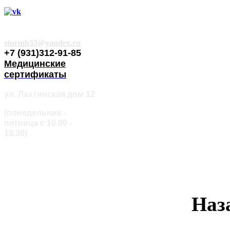
Группа
вконтакте
sturmb33@yandex.ru
+7 (931)312-91-85
Медицинские
сертификаты
ул. Лахтинская дом 12
(понедельник -
пятница с 10.00 -
18.30)
Наз