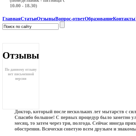
(понедельник - пятница с
10.00 - 18.30)
Главная
Статьи
Отзывы
Вопрос-ответ
Образование
Контакты
Отзывы
По данному отзыву
нет письменной
версии
Доктор, который после нескольких лет мытарств с си
Спасибо большое! С первых процедур было заметно ул
месяц, то затем через три, полгода. Сейчас иногда при
обострения. Всячески советую всем друзьям и знаком